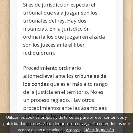
Si es de jurisdicción especial el
tribunal que va a juzgar son los
tribunales del rey. Hay dos
instancias. En la jurisdicción
ordinaria los que juzgan en alzada
son los jueces ante el liber
iudiquiorum.
Procedimiento ordinario
altomedieval ante los
tribunales de
los condes
que es el más alto rango
de la justicia en el territorio. No es
un proceso reglado. Hay otros
procedimientos ante las asambleas
judiciales. Hay dos tipos:
Utilizamos cookies propias y de terceros para ofrecer contenidos y
municipales integradas por vecinos
publicidad de interés. Al continuar con la navegación entendemos que
acepta el uso de cookies.
Aceptar
Más información
de la comunidad y las asambleas