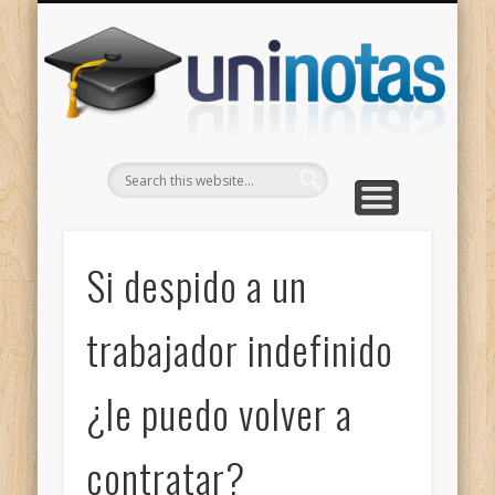
GRADOS
CONTACTO
INICIO
Apuntes clasificados por carrera y grado
Portada
Escríbenos
Un
Si despido a un
trabajador indefinido
¿le puedo volver a
contratar?