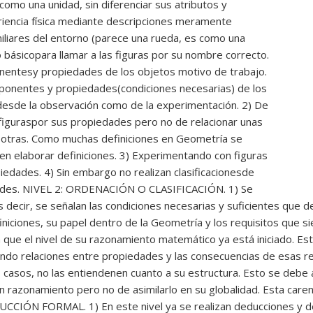
como una unidad, sin diferenciar sus atributos y
iencia física mediante descripciones meramente
liares del entorno (parece una rueda, es como una
 básicopara llamar a las figuras por su nombre correcto.
onentesy propiedades de los objetos
motivo de trabajo.
mponentes y propiedades(condiciones necesarias) de los
 desde la observación como de la experimentación. 2) De
 figuraspor sus propiedades pero no de relacionar unas
n otras. Como muchas definiciones en Geometría se
en elaborar definiciones. 3) Experimentando con figuras
edades. 4) Sin embargo no realizan clasificacionesde
edades. NIVEL 2: ORDENACIÓN O CLASIFICACIÓN. 1) Se
s decir, se señalan las condiciones necesarias y suficientes que 
finiciones, su papel dentro de la Geometría y los requisitos que s
a que el nivel de su razonamiento matemático ya está iniciado. E
ndo relaciones entre propiedades y las consecuencias de esas rel
casos, no las entiendenen cuanto a su estructura. Esto se debe 
 razonamiento pero no de asimilarlo en su globalidad. Esta carenc
UCCIÓN FORMAL. 1) En este nivel ya se realizan deducciones y d