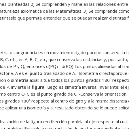
iones planteadas.2) Se comprenden y manejan las relaciones entr
a naturaleza axiomática de las Matemáticas. 3) Se comprende cóm
stintaslo que permite entender que se puedan realizar distinta
ría o congruencia es un movimiento rígido porque conserva la fo
B, C, etc, en A, B, C, etc, que conserva las distancias y, por tant
ados de P y Q, entonces d(PQ)= d(PQ) Los puntos alineados al tr
vector
v
. A es el
punto
trasladado de A. -Isometría directaporque c
xión o
simetría
axial: sitúa todos los puntos girados 180º respecto
de P. invierte la
figura
, luego es simetría inversa. Invariante: el e
 centro O. C es el punto girado de C. -Conserva la orientación. I
tos girados 180º respecto al centro de giro y a la misma distancia
de aplicar una isometría y al resultado obtenido se le puede aplica
traslación de la figura en dirección paralela al eje respecto al cu
 paralelos: Equivale a una traslación de vector perpendicular a l