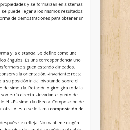
e propiedades y se formalizan en sistemas
o se puede llegar a los mismos resultados
s forma de demostraciones para obtener un
rma y la distancia. Se define como una
o, los ángulos. Es una correspondencia uno
ansformarse siguen estando alineados.
onserva la orientación. -Invariante: recta
 a su posición inicial pivotando sobre el
je de simetría. Rotación o giro: gira toda la
sometría directa. -Invariante: punto de
 de él. -Es simetría directa. Composición de
r otra. A esto se le llama
composición de
al después se refleja. No mantiene ningún
os dos ejes de simetría y módulo el doble