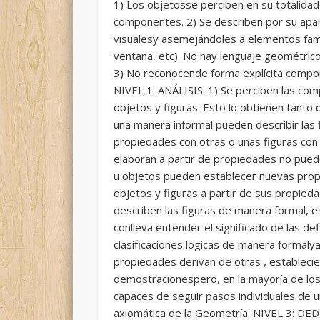
1) Los objetosse perciben en su totalidad
componentes. 2) Se describen por su apar
visualesy asemejándoles a elementos fami
ventana, etc). No hay lenguaje geométrico
3) No reconocende forma explícita comp
NIVEL 1: ANÁLISIS. 1) Se perciben las co
objetos y figuras. Esto lo obtienen tanto
una manera informal pueden describir las
propiedades con otras o unas figuras co
elaboran a partir de propiedades no pued
u objetos pueden establecer nuevas propi
objetos y figuras a partir de sus propi
describen las figuras de manera formal, e
conlleva entender el significado de las de
clasificaciones lógicas de manera formaly
propiedades derivan de otras , establecie
demostracionespero, en la mayoría de los 
capaces de seguir pasos individuales de un
axiomática de la Geometría. NIVEL 3: DED