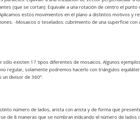
cantes (que se cortan): Equivale a una rotación de centro el punto 
Aplicamos estos movimientos en el plano a distintos motivos y r
ciones. -Mosaicos o teselados: cubrimiento de una superficie con a
e sólo existen 17 tipos diferentes de mosaicos. Algunos ejemplo
ígono regular, solamente podremos hacerlo con triángulos equilát
s un divisor de 360º.
tinto número de lados, arista con arista y de forma que present
rse de 8 maneras que se nombran indicando el número de lados de