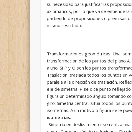
su necesidad para justificar las proposic
axiomáticos, por lo que ya se entiende l
partiendo de proposiciones o premisas di
mismo resultado.
Transformaciones geométricas. Una isomet
transformación de los puntos del plano A, 
a uno. Si P y Q son los puntos transform
Traslación: traslada todos los puntos un 
paralela a la dirección de traslación. Refle
eje de simetría. P se dice punto reflejado 
figura un determinado ángulo tomando como
giro. Simetría central: sitúa todos los pun
isometrías. A un motivo o figura se le pue
isometrías
.
-Simetría en deslizamiento: se realiza una 
punto. Composición de reflexiones. De ejes