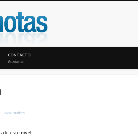
UniNotas
CONTACTO
Escríbenos
n
Matemáticas
es de este
nivel
: