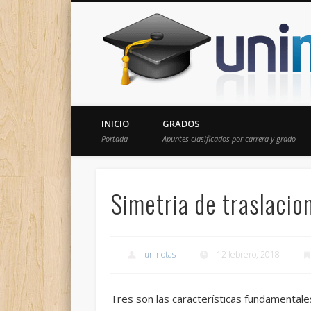
Donde encontrarás todas los apuntes de tu carrera
INICIO
GRADOS
Portada
Apuntes clasificados por carrera y grado
Simetria de traslacio
uninotas
12 febrero, 2018
Tres son las características fundamental