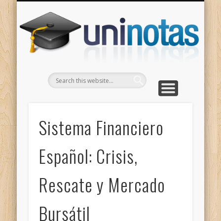
GRADOS
CONTACTO
INICIO
Apuntes clasificados por carrera y grado
Portada
Escríbenos
Un
Sistema Financiero
Español: Crisis,
Rescate y Mercado
Bursátil