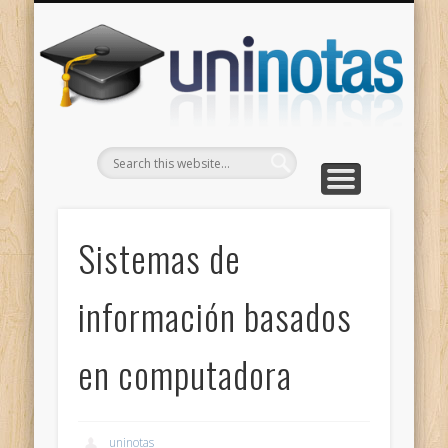
GRADOS
CONTACTO
INICIO
Apuntes clasificados por carrera y grado
Portada
Escríbenos
Un
Sistemas de
información basados
en computadora
uninotas