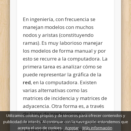
En ingeniería, con frecuencia se
manejan modelos con muchos
nodos y aristas (constituyendo
ramas). Es muy laborioso manejar
los modelos de forma manual y por
esto se recurre a la computadora. La
primera tarea es analizar cómo se
puede representar la gráfica de la
red
, en la computadora. Existen
varias alternativas como las
matrices de incidencia y matrices de
adyacencia. Otra forma es, a través
de listas de predecesores y
Utilizamos cookies propias y de terceros para ofrecer contenidos y
sucesores, esta última ofrece ahorro
publicidad de interés. Al continuar con la navegación entendemos que
acepta el uso de cookies.
Aceptar
Más información
de memoria para el logro de