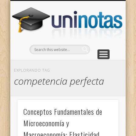
GRADOS
CONTACTO
INICIO
Apuntes clasificados por carrera y grado
Portada
Escríbenos
Un
EXPLORANDO TAG
competencia perfecta
Conceptos Fundamentales de
Microeconomía y
Macroeconomía: Elasticidad,