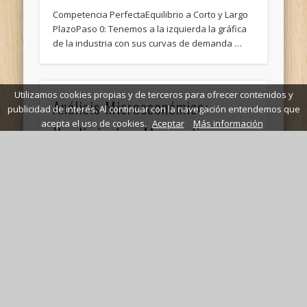
Competencia PerfectaEquilibrio a Corto y Largo
PlazoPaso 0: Tenemos a la izquierda la gráfica
de la industria con sus curvas de demanda …
Utilizamos cookies propias y de terceros para ofrecer contenidos y
Análisis Microeconómico:
publicidad de interés. Al continuar con la navegación entendemos que
acepta el uso de cookies.
Aceptar
Más información
Rendimientos, Monopolios e
Información Asimétrica
1. Rendimientos Constantes de EscalaLos
rendimientos constantes de escala expresan
cómo varía la cantidad producida por una
empresa a medida que varía …
Microeconomía: Guía Completa