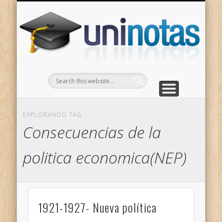
GRADOS
CONTACTO
INICIO
Apuntes clasificados por carrera y grado
Portada
Escríbenos
Un
EXPLORANDO TAG
Consecuencias de la
politica economica(NEP)
1921-1927- Nueva política