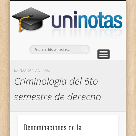
GRADOS
CONTACTO
INICIO
Apuntes clasificados por carrera y grado
Portada
Escríbenos
Un
EXPLORANDO TAG
Criminología del 6to
semestre de derecho
Denominaciones de la