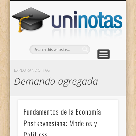
GRADOS
CONTACTO
INICIO
Apuntes clasificados por carrera y grado
Portada
Escríbenos
Un
EXPLORANDO TAG
Demanda agregada
Fundamentos de la Economía
Postkeynesiana: Modelos y
Políticas