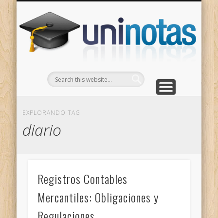
GRADOS
CONTACTO
INICIO
Apuntes clasificados por carrera y grado
Portada
Escríbenos
Un
EXPLORANDO TAG
diario
Registros Contables
Mercantiles: Obligaciones y
Regulaciones