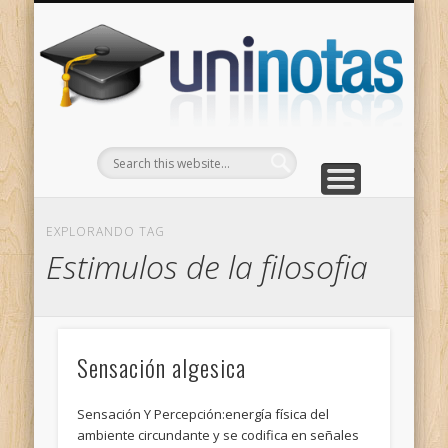
GRADOS
CONTACTO
INICIO
Apuntes clasificados por carrera y grado
Portada
Escríbenos
Un
EXPLORANDO TAG
Estimulos de la filosofia
Sensación algesica
Sensación Y Percepción:energía física del
ambiente circundante y se codifica en señales