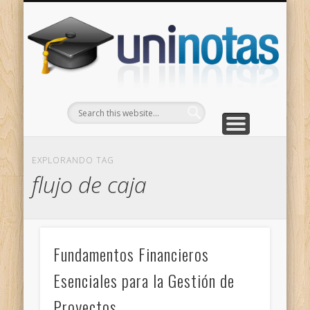
GRADOS
CONTACTO
INICIO
Apuntes clasificados por carrera y grado
Portada
Escríbenos
Un
EXPLORANDO TAG
flujo de caja
Fundamentos Financieros
Esenciales para la Gestión de
Proyectos