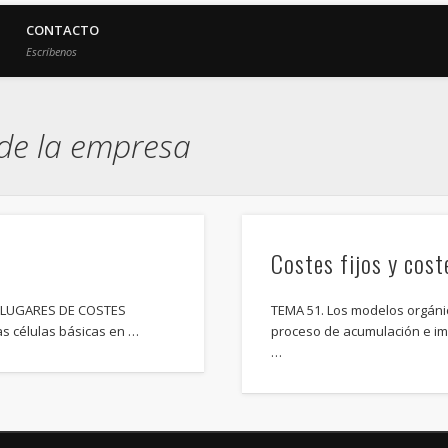
CONTACTO
Escríbenos
 de la empresa
s
Costes fijos y cost
: LUGARES DE COSTES
TEMA 51. Los modelos orgánic
as células básicas en …
proceso de acumulación e imp
…