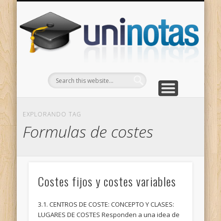
GRADOS
CONTACTO
INICIO
Apuntes clasificados por carrera y grado
Portada
Escríbenos
Un
EXPLORANDO TAG
Formulas de costes
Costes fijos y costes variables
3.1. CENTROS DE COSTE: CONCEPTO Y CLASES:
LUGARES DE COSTES Responden a una idea de