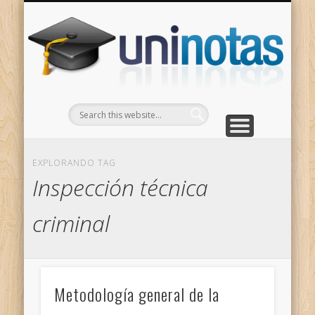
GRADOS
CONTACTO
INICIO
Apuntes clasificados por carrera y grado
Portada
Escríbenos
Un
EXPLORANDO TAG
Inspección técnica
criminal
Metodología general de la