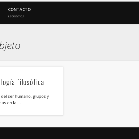
CONTACTO
Escríbenos
bjeto
logía filosófica
l del ser humano, grupos y
nas en la …