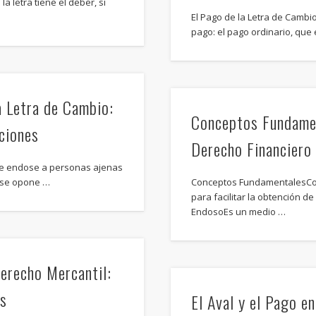
la letra tiene el deber, si
El Pago de la Letra de Cambi
pago: el pago ordinario, que 
 Letra de Cambio:
Conceptos Fundamen
ciones
Derecho Financiero
se endose a personas ajenas
a se opone …
Conceptos FundamentalesCo
para facilitar la obtención d
EndosoEs un medio …
erecho Mercantil:
es
El Aval y el Pago e