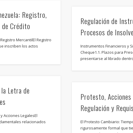
ezuela: Registro,
Regulación de Inst
s de Crédito
Procesos de Insolv
egistro MercantilEl Registro
se inscriben los actos
Instrumentos Financieros y S
Cheque1.1. Plazos para Pres
presentarse al librado dentr
la Letra de
Protesto, Acciones
es
Regulación y Requi
 y Acciones LegalesEl
ndamentales relacionados
El Protesto Cambiario: Tiemp
rigurosamente formal que tien