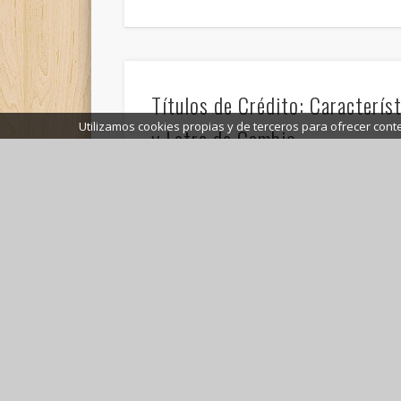
Títulos de Crédito: Característ
Utilizamos cookies propias y de terceros para ofrecer cont
y Letra de Cambio
Se denominan títulos de crédito o títulos valo
documentos que, siendo distintos por su cont
Aspectos Clave de la Letra de 
Aceptación y Endoso
Sección I. De las Expediciones y Forma de la L