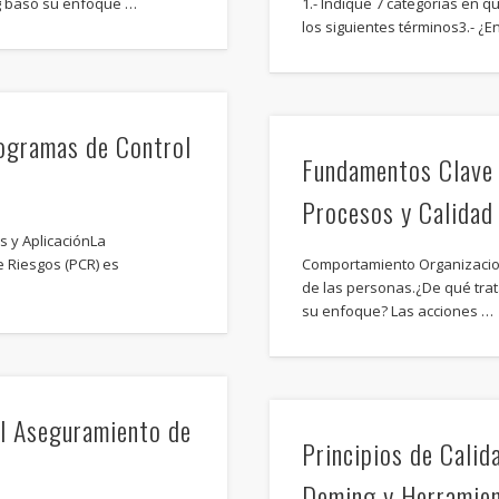
ng basó su enfoque …
1.- Indique 7 categorías en q
los siguientes términos3.- ¿E
ogramas de Control
Fundamentos Clave 
Procesos y Calidad
 y AplicaciónLa
 Riesgos (PCR) es
Comportamiento Organizacio
de las personas.¿De qué trat
su enfoque? Las acciones …
el Aseguramiento de
Principios de Calid
Deming y Herramien