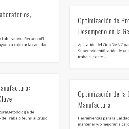
Laboratorios,
Optimización de Pr
Desempeño en la G
n LaboratoriosRecuentoEl
uda a calcular la cantidad
Aplicación del Ciclo DMAIC p
SuperiorIdentificación de un
trabajo, existe …
anufactura:
Optimización de la 
Clave
Manufactura
cturaMetodología de
 de TrabajoReunir al grupo
Herramientas para la Calid
mantener y/o mejorar la cali