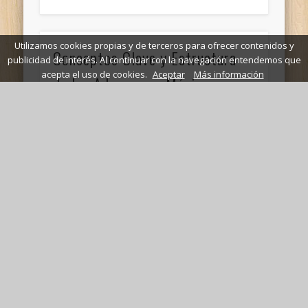
Utilizamos cookies propias y de terceros para ofrecer contenidos y
Conceptos Clave y Estructura
publicidad de interés. Al continuar con la navegación entendemos que
acepta el uso de cookies.
Aceptar
Más información
de las Aduanas en México:
Normativa y Roles
Conceptos Fundamentales en Materia
AduaneraIlícitos AduanerosSon todas aquellas
transacciones que no cumplen con lo requerido
por la Ley en lo referente a …
Fundamentos Esenciales del
Derecho Fiscal Mexicano:
Conceptos Clave y Aplicación