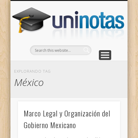
GRADOS
CONTACTO
INICIO
Apuntes clasificados por carrera y grado
Portada
Escríbenos
Un
EXPLORANDO TAG
México
Marco Legal y Organización del
Gobierno Mexicano