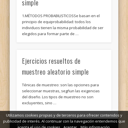
simple
1.MÉTODOS PROBABILISTICOSSe basan en el
principio de equiprobabilidad: todos los
individuos tienen la misma probabilidad de ser
elegidos para formar parte de …
Ejercicios resueltos de
muestreo aleatorio simple
Ténicas de muestreo: son las opciones para
seleccionar muestras, segñun las exigencias
del diseño. Los tipos de muestreo no son
excluyentes, sino …
Utilizamos cookies propias y de terceros para ofrecer contenidos y
publicidad de interés. Al continuar con la navegación entendemos que
© 2026 UniNotas
acepta el uso de cookies.
Aceptar
Más información