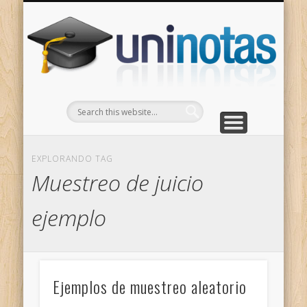
GRADOS
CONTACTO
INICIO
Apuntes clasificados por carrera y grado
Portada
Escríbenos
Un
EXPLORANDO TAG
Muestreo de juicio
ejemplo
Ejemplos de muestreo aleatorio