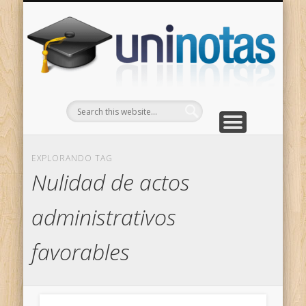
GRADOS
CONTACTO
INICIO
Apuntes clasificados por carrera y grado
Portada
Escríbenos
Un
EXPLORANDO TAG
Nulidad de actos
administrativos
favorables