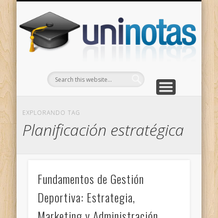
GRADOS
CONTACTO
INICIO
Apuntes clasificados por carrera y grado
Portada
Escríbenos
Un
EXPLORANDO TAG
Planificación estratégica
Fundamentos de Gestión
Deportiva: Estrategia,
Marketing y Administración