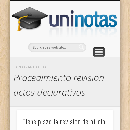
GRADOS
CONTACTO
INICIO
Apuntes clasificados por carrera y grado
Portada
Escríbenos
Un
EXPLORANDO TAG
Procedimiento revision
actos declarativos
Tiene plazo la revision de oficio