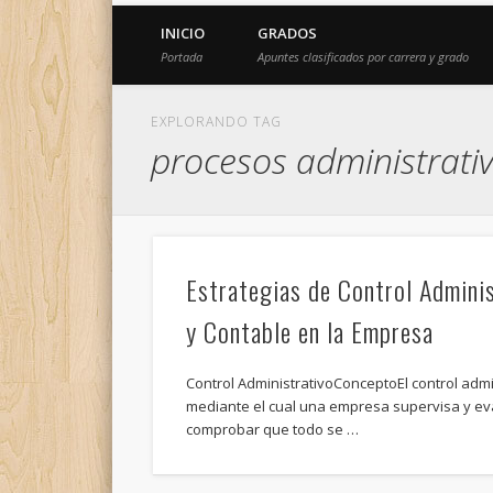
INICIO
GRADOS
Portada
Apuntes clasificados por carrera y grado
EXPLORANDO TAG
procesos administrati
Estrategias de Control Adminis
y Contable en la Empresa
Control AdministrativoConceptoEl control admi
mediante el cual una empresa supervisa y ev
comprobar que todo se …