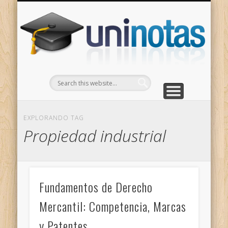
GRADOS
CONTACTO
INICIO
Apuntes clasificados por carrera y grado
Portada
Escríbenos
Un
EXPLORANDO TAG
Propiedad industrial
Fundamentos de Derecho
Mercantil: Competencia, Marcas
y Patentes