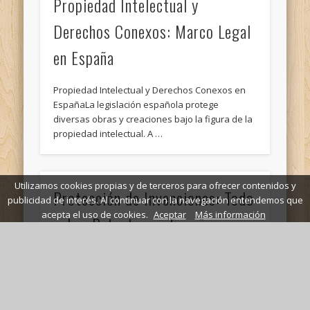
Propiedad Intelectual y
Derechos Conexos: Marco Legal
en España
Propiedad Intelectual y Derechos Conexos en
EspañaLa legislación española protege
diversas obras y creaciones bajo la figura de la
propiedad intelectual. A …
Utilizamos cookies propias y de terceros para ofrecer contenidos y
Protección de Invenciones: Todo
publicidad de interés. Al continuar con la navegación entendemos que
acepta el uso de cookies.
Aceptar
Más información
sobre Patentes en España
PatentesConceptoEn un mercado de libre
competencia, el Derecho protector de las
creaciones industriales asume importancia ya
que sirve de instrumento para el …