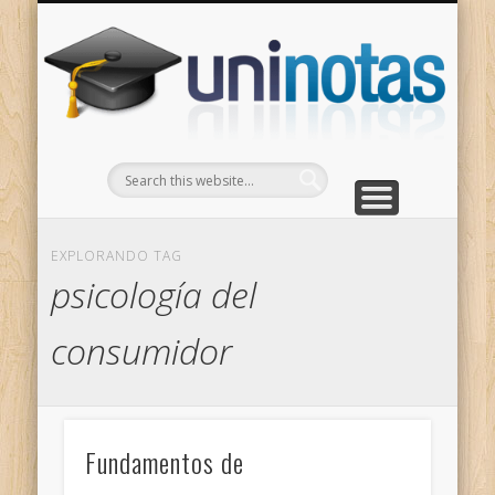
GRADOS
CONTACTO
INICIO
Apuntes clasificados por carrera y grado
Portada
Escríbenos
Un
EXPLORANDO TAG
psicología del
consumidor
Fundamentos de