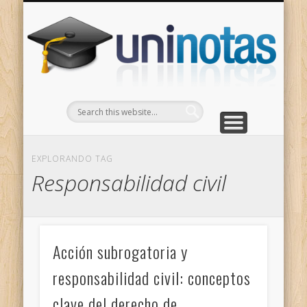
GRADOS
CONTACTO
INICIO
Apuntes clasificados por carrera y grado
Portada
Escríbenos
Un
EXPLORANDO TAG
Responsabilidad civil
Acción subrogatoria y
responsabilidad civil: conceptos
clave del derecho de