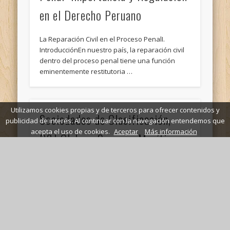
en el Derecho Peruano
La Reparación Civil en el Proceso PenalI.
IntroducciónEn nuestro país, la reparación civil
dentro del proceso penal tiene una función
eminentemente restitutoria …
Utilizamos cookies propias y de terceros para ofrecer contenidos y
Sociedades de Clasificación,
publicidad de interés. Al continuar con la navegación entendemos que
acepta el uso de cookies.
Aceptar
Más información
P&I Clubs y Seguros Marítimos:
Cobertura y Responsabilidad
Sociedades de Clasificación, P&I Clubs y
Seguros MarítimosLas **sociedades de
clasificación** son organizaciones
especializadas que evalúan y clasifican la
calidad y seguridad …