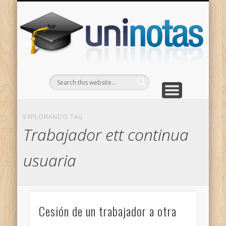
GRADOS
CONTACTO
INICIO
Apuntes clasificados por carrera y grado
Portada
Escríbenos
Un
EXPLORANDO TAG
Trabajador ett continua
usuaria
Cesión de un trabajador a otra