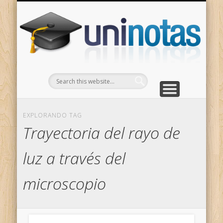
GRADOS
CONTACTO
INICIO
Apuntes clasificados por carrera y grado
Portada
Escríbenos
Un
EXPLORANDO TAG
Trayectoria del rayo de
luz a través del
microscopio