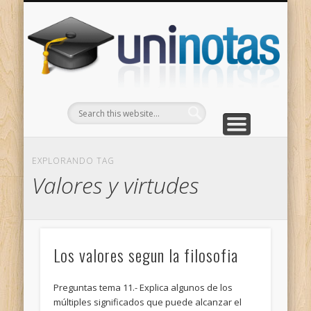
GRADOS
CONTACTO
INICIO
Apuntes clasificados por carrera y grado
Portada
Escríbenos
Un
EXPLORANDO TAG
Valores y virtudes
Los valores segun la filosofia
Preguntas tema 11.- Explica algunos de los
múltiples significados que puede alcanzar el