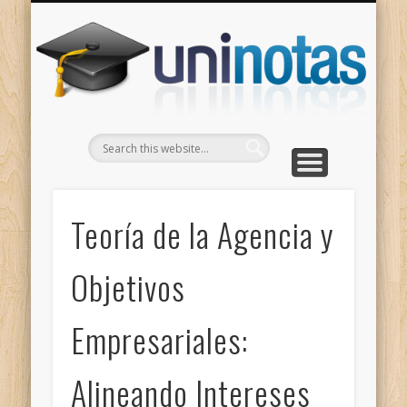
GRADOS
CONTACTO
INICIO
Apuntes clasificados por carrera y grado
Portada
Escríbenos
Un
Teoría de la Agencia y
Objetivos
Empresariales:
Alineando Intereses