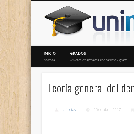
Donde encontrarás todas los apuntes de tu carrera
INICIO
GRADOS
Portada
Apuntes clasificados por carrera y grado
Teoría general del de
uninotas
26 octubre, 2017