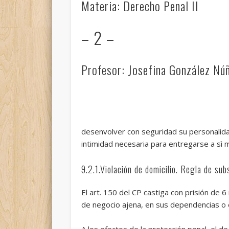
Materia: Derecho Penal II
– 2 –
Profesor: Josefina González Nú
desenvolver con seguridad su personalidad
intimidad necesaria para entregarse a sì m
9.2.1.Violación de domicilio. Regla de sub
El art. 150 del CP castiga con prisión de
de negocio ajena, en sus dependencias o e
A los efectos de la protección penal, el de