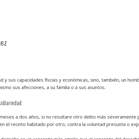
ñez
 y sus capacidades físcias y econòmicas, sino, también, un homb
ismo sus afecciones, a su familia o a sus asuntos.
sidiariedad
 6 meses a dos años, si no resultare otro delito más severamente
n el recinto habitado por otro, contra la voluntad presunta o e
 domicilio es un concepto más amplio que el concepto del derecho c