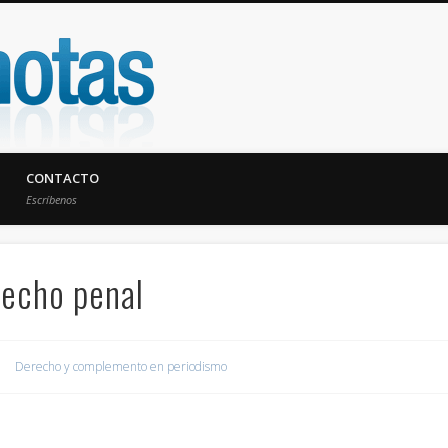
UniNotas
CONTACTO
Escríbenos
recho penal
Derecho y complemento en periodismo