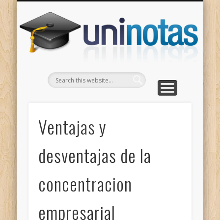
GRADOS
CONTACTO
INICIO
Apuntes clasificados por carrera y grado
Portada
Escríbenos
Un
Ventajas y
desventajas de la
concentracion
empresarial