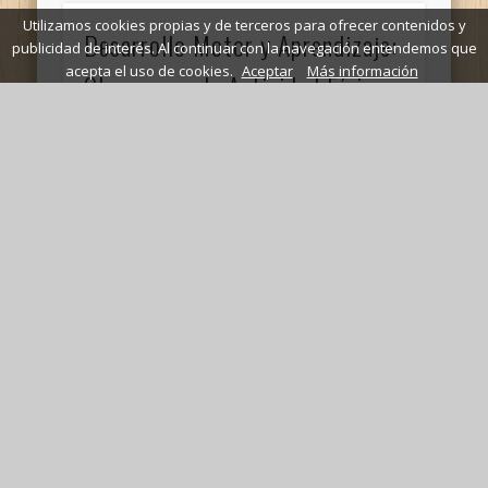
Utilizamos cookies propias y de terceros para ofrecer contenidos y
Desarrollo Motor y Aprendizaje:
publicidad de interés. Al continuar con la navegación entendemos que
acepta el uso de cookies.
Aceptar
Más información
Claves para la Actividad Física
Infantil y Juvenil
1. Crecimiento y Desarrollo de los Diferentes
Sistemas CorporalesDesarrollo del sistema
neuromotor: Es un crecimiento muy rápido.
Aunque el niño tiene el …
Estrategias Docentes y
Estructura de Sesiones en
Educación Física
Técnicas de Enseñanza en Educación FísicaSe