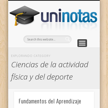
GRADOS
CONTACTO
INICIO
Apuntes clasificados por carrera y grado
Portada
Escríbenos
Un
EXPLORANDO CATEGORY
Ciencias de la actividad
física y del deporte
Fundamentos del Aprendizaje