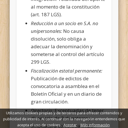
al momento de la constitución
(art. 187 LGS).
Reducción a un socio en S.A. no
unipersonales:
No causa
disolución, solo obliga a
adecuar la denominación y
someterse al control del artículo
299 LGS.
Fiscalización estatal permanente:
Publicación de edictos de
convocatoria a asamblea en el
Boletín Oficial y en un diario de
gran circulación.
Directorio:
Exceptuadas de tener
Utilizamos cookies propias y de terceros para ofrecer contenidos y
directorio de 3 directores y
publicidad de interés. Al continuar con la navegación entendemos que
acepta el uso de cookies.
Aceptar
Más información
sindicatura colegiada impar.