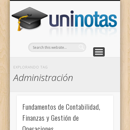
GRADOS
CONTACTO
INICIO
Apuntes clasificados por carrera y grado
Portada
Escríbenos
Un
EXPLORANDO TAG
Administración
Fundamentos de Contabilidad,
Finanzas y Gestión de
Operaciones