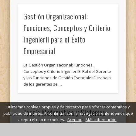
Gestión Organizacional:
Funciones, Conceptos y Criterio
Ingenieril para el Éxito
Empresarial
La Gestión Organizacional: Funciones,
Conceptos y Criterio IngenierilEl Rol del Gerente
y las Funciones de Gestión EsencialesEl trabajo
de los gerentes se …
Utilizamos cookies propias y de terceros para ofrecer contenidos y
Teoría Matemática y Sistemas
publicidad de interés. Al continuar con la navegación entendemos que
acepta el uso de cookies.
Aceptar
Más información
en la Administración:
Optimización y Toma de