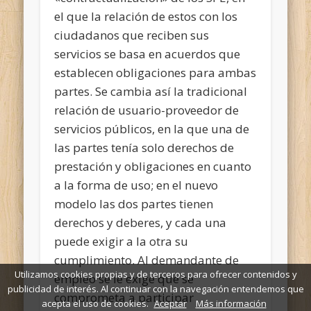
el que la relación de estos con los
ciudadanos que reciben sus
servicios se basa en acuerdos que
establecen obligaciones para ambas
partes. Se cambia así la tradicional
relación de usuario-proveedor de
servicios públicos, en la que una de
las partes tenía solo derechos de
prestación y obligaciones en cuanto
a la forma de uso; en el nuevo
modelo las dos partes tienen
derechos y deberes, y cada una
puede exigir a la otra su
cumplimiento. Al demandante de
Utilizamos cookies propias y de terceros para ofrecer contenidos y
empleo se le exige que se
publicidad de interés. Al continuar con la navegación entendemos que
comprometa a participar
acepta el uso de cookies.
Aceptar
Más información