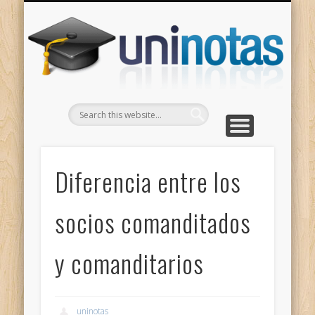
GRADOS
CONTACTO
INICIO
Apuntes clasificados por carrera y grado
Portada
Escríbenos
Un
Diferencia entre los
socios comanditados
y comanditarios
uninotas