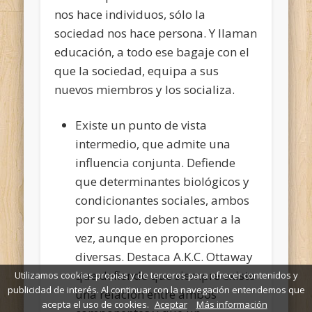
nos hace individuos, sólo la
sociedad nos hace persona. Y llaman
educación, a todo ese bagaje con el
que la sociedad, equipa a sus
nuevos miembros y los socializa.
Existe un punto de vista
intermedio, que admite una
influencia conjunta. Defiende
que determinantes biológicos y
condicionantes sociales, ambos
por su lado, deben actuar a la
vez, aunque en proporciones
diversas. Destaca A.K.C. Ottaway
que defiende que siempre existe
Utilizamos cookies propias y de terceros para ofrecer contenidos y
publicidad de interés. Al continuar con la navegación entendemos que
una relación entre ambos
acepta el uso de cookies.
Aceptar
Más información