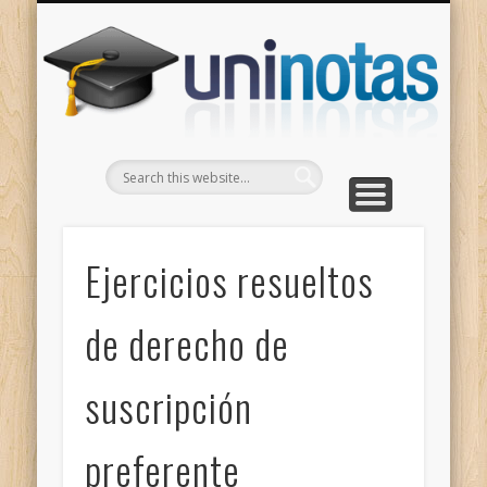
GRADOS
CONTACTO
INICIO
Apuntes clasificados por carrera y grado
Portada
Escríbenos
Un
Ejercicios resueltos
de derecho de
suscripción
preferente