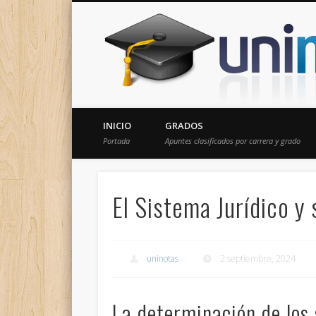
Donde encontrarás todas los apuntes de tu carrera
INICIO
GRADOS
Portada
Apuntes clasificados por carrera y grado
El Sistema Jurídico y
uninotas
2 septiembre, 2024
La determinación de los 