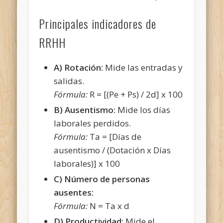
Principales indicadores de
RRHH
A) Rotación:
Mide las entradas y
salidas.
Fórmula:
R = [(Pe + Ps) / 2d] x 100
B) Ausentismo:
Mide los días
laborales perdidos.
Fórmula:
Ta = [Días de
ausentismo / (Dotación x Días
laborales)] x 100
C) Número de personas
ausentes:
Fórmula:
N = Ta x d
D) Productividad:
Mide el