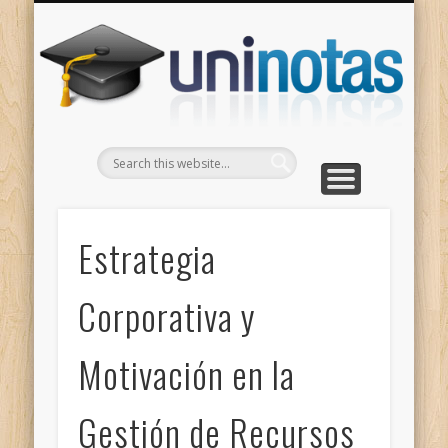
GRADOS
CONTACTO
INICIO
Apuntes clasificados por carrera y grado
Portada
Escríbenos
Un
Estrategia
Corporativa y
Motivación en la
Gestión de Recursos