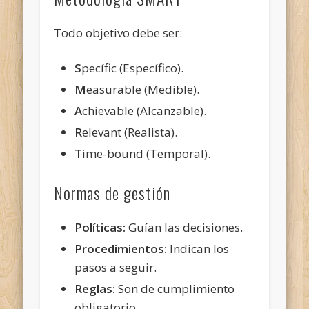
Todo objetivo debe ser:
S
pecífic (Específico).
M
easurable (Medible).
A
chievable (Alcanzable).
R
elevant (Realista).
T
ime-bound (Temporal).
Normas de gestión
Políticas:
Guían las decisiones.
Procedimientos:
Indican los
pasos a seguir.
Reglas:
Son de cumplimiento
obligatorio.