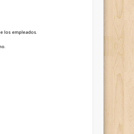
de los empleados
.
no
.