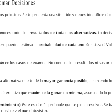
omar Decisiones
os prácticos. Se te presenta una situación y debes identificar el
e
 Conoces todos los
resultados de todas las alternativas
. La deci
pero puedes estimar la
probabilidad de cada uno
. Se utiliza el
Va
ún en los casos de examen. No conoces los resultados ni sus prob
 la alternativa que te dé la
mayor ganancia posible
, asumiendo l
la alternativa que
maximice la ganancia mínima
, asumiendo lo p
entimiento)
: Este es el más probable que te pidan resolver. Se 
 posible y el que obtuviste).