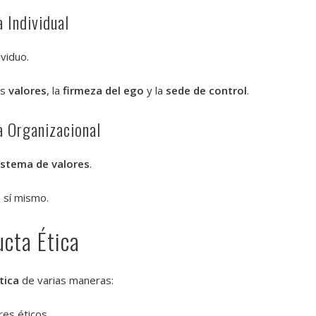
a Individual
ividuo.
os
valores
, la
firmeza del ego
y la
sede de control
.
a Organizacional
istema de valores
.
 sí mismo.
cta Ética
tica
de varias maneras:
res éticos.