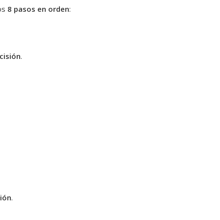
los
8 pasos en orden
:
cisión
.
sión
.