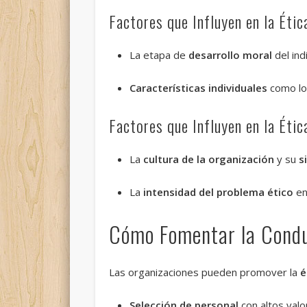
Factores que Influyen en la Étic
La etapa de
desarrollo moral
del ind
Características individuales
como l
Factores que Influyen en la Étic
La
cultura de la organización
y su
s
La
intensidad del
problema ético
en
Cómo Fomentar la Condu
Las organizaciones pueden promover la
é
Selección de personal
con altos valo