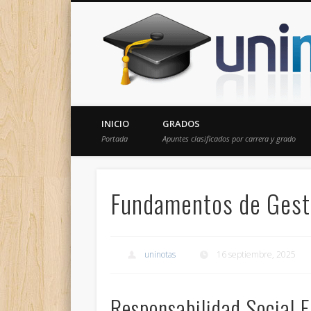
Donde encontrarás todas los apuntes de tu carrera
INICIO
GRADOS
Portada
Apuntes clasificados por carrera y grado
Fundamentos de Gestió
uninotas
16 septiembre, 2025
Responsabilidad Social 