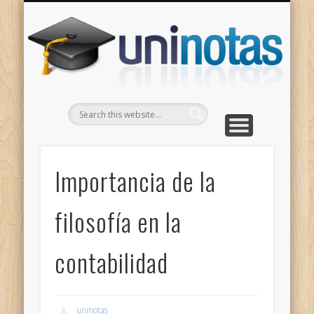
GRADOS
CONTACTO
INICIO
Apuntes clasificados por carrera y grado
Portada
Escríbenos
Un
Importancia de la
filosofía en la
contabilidad
uninotas