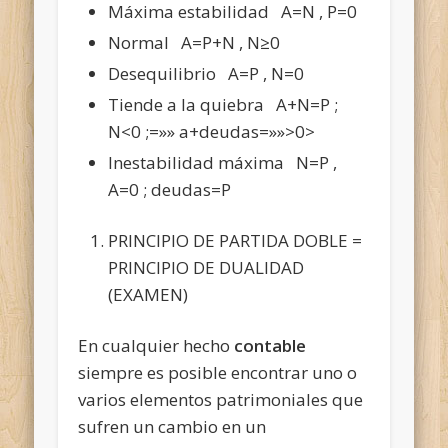
Máxima estabilidad A=N , P=0
Normal A=P+N , N≥0
Desequilibrio A=P , N=0
Tiende a la quiebra A+N=P ;
N<0 ;=»» a+deudas=»»>0>
Inestabilidad máxima N=P ,
A=0 ; deudas=P
PRINCIPIO DE PARTIDA DOBLE =
PRINCIPIO DE DUALIDAD
(EXAMEN)
En cualquier hecho
contable
siempre es posible encontrar uno o
varios elementos patrimoniales que
sufren un cambio en un