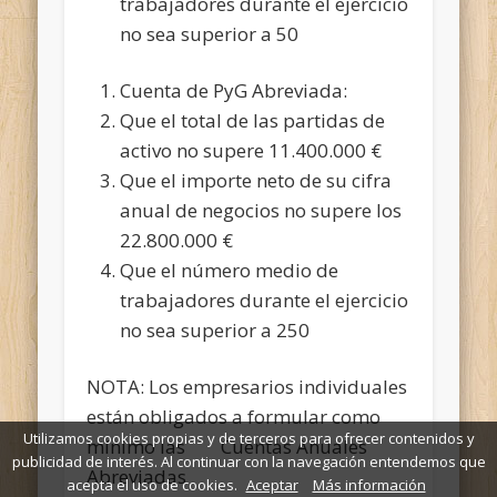
trabajadores durante el ejercicio
no sea superior a 50
Cuenta de PyG Abreviada:
Que el total de las partidas de
activo no supere 11.400.000 €
Que el importe neto de su cifra
anual de negocios no supere los
22.800.000 €
Que el número medio de
trabajadores durante el ejercicio
no sea superior a 250
NOTA: Los empresarios individuales
están obligados a formular como
Utilizamos cookies propias y de terceros para ofrecer contenidos y
mínimo las Cuentas Anuales
publicidad de interés. Al continuar con la navegación entendemos que
Abreviadas
acepta el uso de cookies.
Aceptar
Más información