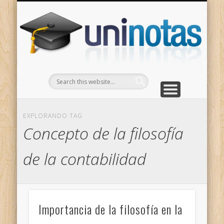
GRADOS
CONTACTO
INICIO
Apuntes clasificados por carrera y grado
Portada
Escríbenos
Un
EXPLORANDO TAG
Concepto de la filosofía
de la contabilidad
Importancia de la filosofía en la