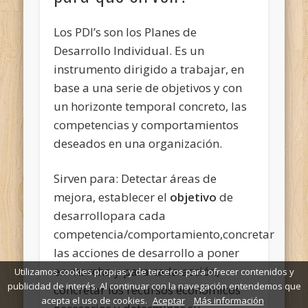
Los PDI’s son los Planes de
Desarrollo Individual. Es un
instrumento dirigido a trabajar, en
base a una serie de objetivos y con
un horizonte temporal concreto, las
competencias y comportamientos
deseados en una organización.
Sirven para: Detectar áreas de
mejora, establecer el
objetivo
de
desarrollopara cada
competencia/comportamiento,concretar
las acciones de desarrollo a poner
en marcha y para cada acción,
Utilizamos cookies propias y de terceros para ofrecer contenidos y
publicidad de interés. Al continuar con la navegación entendemos que
concretar los recursos económicos
acepta el uso de cookies.
Aceptar
Más información