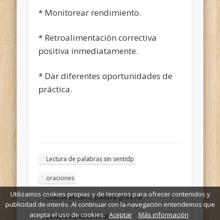
* Monitorear rendimiento.
* Retroalimentación correctiva
positiva inmediatamente.
* Dar diferentes oportunidades de
práctica.
Lectura de palabras sin sentidp
oraciones
Utilizamos cookies propias y de terceros para ofrecer contenidos y
Oraciones con la palabra grafema
publicidad de interés. Al continuar con la navegación entendemos que
acepta el uso de cookies.
Aceptar
Más información
palabras silabas letras