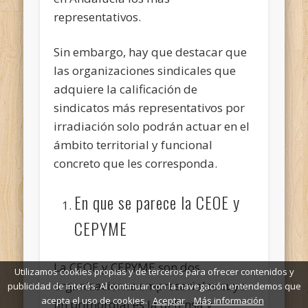
representativos.
Sin embargo, hay que destacar que
las organizaciones sindicales que
adquiere la calificación de
sindicatos más representativos por
irradiación solo podrán actuar en el
ámbito territorial y funcional
concreto que les corresponda.
En que se parece la CEOE y
CEPYME
La CEOE y CEPYME son dos
Utilizamos cookies propias y de terceros para ofrecer contenidos y
organizaciones empresariales cuyo
publicidad de interés. Al continuar con la navegación entendemos que
acepta el uso de cookies.
Aceptar
Más información
fin primordial es la defensa y