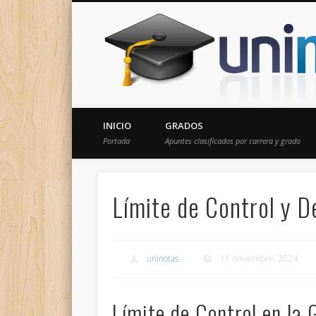
Donde encontrarás todas los apuntes de tu carrera
INICIO
GRADOS
Portada
Apuntes clasificados por carrera y grado
Límite de Control y D
uninotas
11 noviembre, 2024
Límite de Control en la 