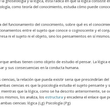
 la gnoseología y la lógica, ésta radica en que la lógica consiste 
eología, como teoría del conocimiento, estudia cómo puede cono
 del funcionamiento del conocimiento, sobre qué es el conocimi
relacionamientos entre el sujeto que conoce o cognoscente y el co
teresa ni el sujeto ni el objeto, sino los pensamientos en sí mismos
 porque ambas tienen como objeto de estudio el pensar. La lógica 
nsar y sus consecuencias en la conducta humana.
ciencias, la relación que pueda existir seria que prescindirían del
e ambas ciencias es que la psicología estudia el sujeto pensante y
; mientras que la lógica, como se ha descrito anteriormente, se 
os mismos, los analiza, los
estructura
y encadena el enlace que p
ambas ciencias: lógica (Lg) Psicología (Pg)