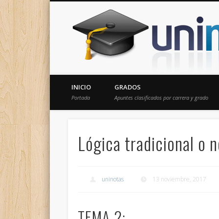
Donde encontrarás todas los apuntes de tu carrera
INICIO
GRADOS
Portada
Apuntes clasificados por carrera y grado
Lógica tradicional o 
uninotas
13 noviembre, 2017
TEMA 2: