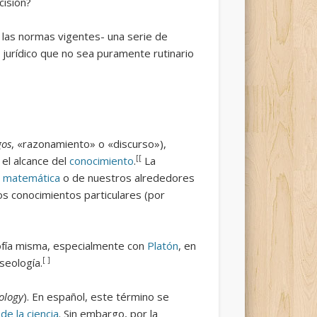
cisión?
 las normas vigentes- una serie de
 jurídico que no sea puramente rutinario
gos
, «razonamiento» o «discurso»),
[[
 el alcance del
conocimiento
.
La
a
matemática
o de nuestros alrededores
os conocimientos particulares (por
osofía misma, especialmente con
Platón
, en
[ ]
seología.
ology
). En español, este término se
 de la ciencia
. Sin embargo, por la