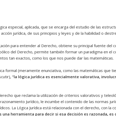
ógica especial, aplicada, que se encarga del estudio de las estruc
cción jurídica, de sus principios y leyes y de la habilidad o destre
gación para entender al Derecho, obtiene su principal fuente del c
bólico del Derecho, permite también formar un paradigma en el con
entos tan exactos, como los que nos puede dar las matemáticas.
ica formal (meramente enunciativa, como las matemáticas que ti
scutir),
“la lógica jurídica es esencialmente valorativa,
involucr
 derecho que reclama la utilización de criterios valorativos y teleo
 o razonamiento Jurídico, le incumbe el contenido de las normas jurí
ídicos. La Lógica Jurídica está relacionada con el derecho, con la c
es una herramienta para decir si esa decisión es
razonada, es d