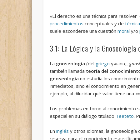
«El derecho es una técnica para resolver
procedimientos
conceptuales y de
técnic
suele esconderse una cuestión
moral
y/o
3.1: La Lógica y la Gnoseología
La
gnoseología
(del
griego
γνωσις,
gnosi
también llamada
teoría del conocimient
gnoseología
no estudia los conocimiento
inmediatos, sino el conocimiento en gener
ejemplo, al dilucidar qué valor tiene una «
Los problemas en torno al conocimiento son
especial en su diálogo titulado
Teeteto
. 
En
inglés
y otros idiomas, la gnoseología
reserva para el conocimiento específica