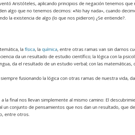
e inventó Aristóteles, aplicando principios de negación tenemos qu
den algo que no tenemos decimos:
«
No hay nada», cuando decim
do la existencia de algo (lo que nos pidieron) ¿Se entiende?.
matemática, la
física
, la
química
, entre otras ramas van sin darnos cu
 ciencia da un resultado de estudio científico; la lógica con la psi
lengua, da el resultado de un estudio verbal; con las matemáticas,
iempre fusionando la lógica con otras ramas de nuestra vida, da
a la final nos llevan simplemente al mismo camino: El descubrimie
nal un conjunto de pensamientos que nos dan un resultado, que dep
o, entre otros.