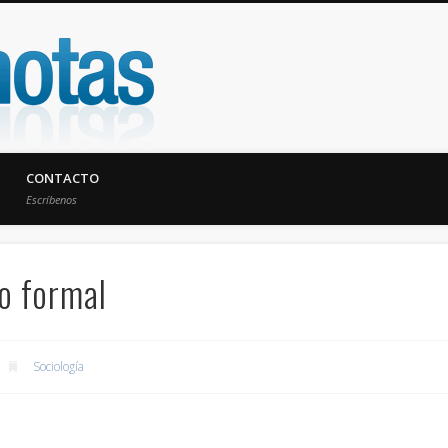
UniNotas
CONTACTO
Escríbenos
no formal
Sociología