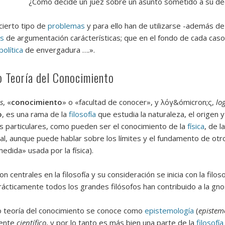
¿Cómo decide un juez sobre un asunto sometido a su de
cierto tipo de
problemas
y para ello han de utilizarse -además de
as
de argumentación carácterísticas; que en el fondo de cada caso
política
de envergadura ….».
 o Teoría del Conocimiento
s
, «
conocimiento
» o «facultad de conocer», y λόγ&ómicron;ς,
lo
o
, es una rama de la
filosofía
que estudia la naturaleza, el origen y
s particulares, como pueden ser el conocimiento de la
física
, de l
al, aunque puede hablar sobre los límites y el fundamento de otr
medida» usada por la física).
 centrales en la filosofía y su consideración se inicia con la fil
Prácticamente todos los grandes filósofos han contribuido a la gno
 o teoría del conocimiento se conoce como
epistemología
(
epistem
mente
científico
, y por lo tanto es más bien una parte de la
filosofía